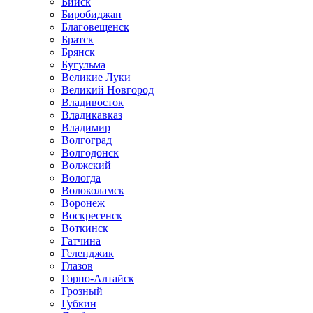
Бийск
Биробиджан
Благовещенск
Братск
Брянск
Бугульма
Великие Луки
Великий Новгород
Владивосток
Владикавказ
Владимир
Волгоград
Волгодонск
Волжский
Вологда
Волоколамск
Воронеж
Воскресенск
Воткинск
Гатчина
Геленджик
Глазов
Горно-Алтайск
Грозный
Губкин