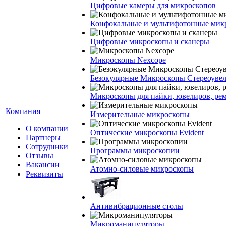
Цифровые камеры для микроскопов
Конфокальные и мультифотонные мик
Цифровые микроскопы и сканеры
Микроскопы Nexcope
Безокулярные Микроскопы Стереоуве
Микроскопы для пайки, ювелиров, ре
Компания
Измерительные микроскопы
О компании
Оптические микроскопы Evident
Партнеры
Сотрудники
Программы микроскопии
Отзывы
Вакансии
Атомно-силовые микроскопы
Реквизиты
Антивибрационные столы
Микроманипуляторы