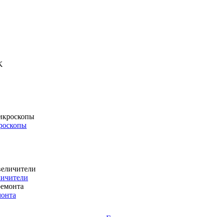
роскопы
личители
монта