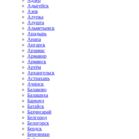
Адлер
Адыгейск
Азов
Алупка
Алушта
Альметьевск
Анадырь
Анапа
Ангарск
Арзамас
Армавир
Армянск
Артём
Архангельск
Астрахань
Ачинск
Балаково
Балашиха
Барнаул
Батайск
Бахчисарай
Белгород
Белогорск
Бердск
Березники