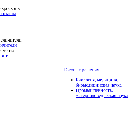
роскопы
личители
монта
Готовые решения
Биология, медицина,
биомедицинская наука
Промышленность,
материаловедческая наука