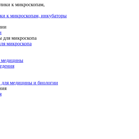
ки к микроскопам, инкубаторы
и
для микроскопа
и медицины
едения
 для медицины и биологии
я