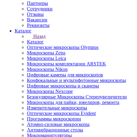
Партнеры
Сотрудники
Отзывы
Вакансии
Реквизиты
Каталог
Назад
Каталог
Оптические микроскопы Olympus
Микроскопы Zeiss
Микроскопы Leica
Микроскопы комплектации ARSTEK
Микроскопы Nikon
Цифровые камеры для микроскопов
Конфокальные и мультифотонные микроскопы
Цифровые микроскопы и сканеры
Микроскопы Nexcope
Безокулярные Микроскопы Стереоувеличители
Микроскопы для пайки, ювелиров, ремонта
Измерительные микроскопы
Оптические микроскопы Evident
Программы микроскопии
Атомно-силовые микроскопы
Антивибрационные столы
Микроманипуляторы