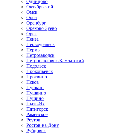
Одинцово
Октябрьский
Омск
Орел
Оренбург
Орехово-Зуево
Орск
Пенза
Первоуральск
Пермь
Петрозаводск
Петропавловск-Камчатский
Подольск
Прокопьевск
Протвино
Псков
Пушкин
Пушкино
Пущино
Пыть-Ях
Пятигорск
Раменское
Реутов
Ростов-на-Дону
Рубцовск