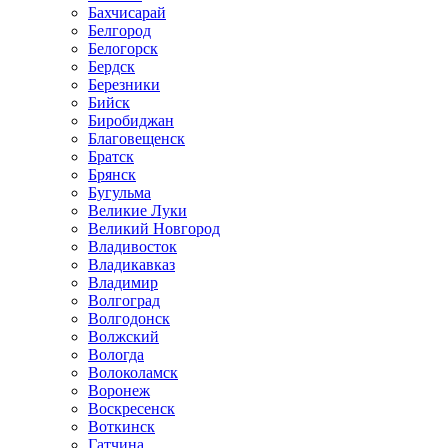
Бахчисарай
Белгород
Белогорск
Бердск
Березники
Бийск
Биробиджан
Благовещенск
Братск
Брянск
Бугульма
Великие Луки
Великий Новгород
Владивосток
Владикавказ
Владимир
Волгоград
Волгодонск
Волжский
Вологда
Волоколамск
Воронеж
Воскресенск
Воткинск
Гатчина