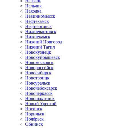
Назрань
Нальчик
Находка
Невинномысск
Нефтекамск
Нефтеюганск
Нижневартовск
Нижнекамск
Нижний Новгород
Нижний Тагил
Новокузнецк
Новокуйбышевск
Новомосковск
Новороссийск
Новосибирск
Новотроицк
Новоуральск
Новочебоксарск
Новочеркасск
Новошахтинск
Новый Уренгой
Ногинск
Норильск
Ноябрьск
Обнинск