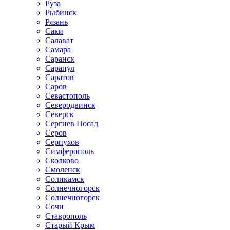
Руза
Рыбинск
Рязань
Саки
Салават
Самара
Саранск
Сарапул
Саратов
Саров
Севастополь
Северодвинск
Северск
Сергиев Посад
Серов
Серпухов
Симферополь
Сколково
Смоленск
Соликамск
Солнечногорск
Солнечногорск
Сочи
Ставрополь
Старый Крым