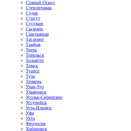
Старый Оскол
Стерлитамак
Судак
Сургут
Сусуман
Сызрань
Сыктывкар
Таганрог
Тамбов
Тверь
Тобольск
Тольятти
Томск
Туапсе
Тула
Тюмень
Улан-Удэ
Ульяновск
Усолье-Сибирское
Уссурийск
Усть-Илимск
Уфа
Ухта
Феодосия
Хабаровск