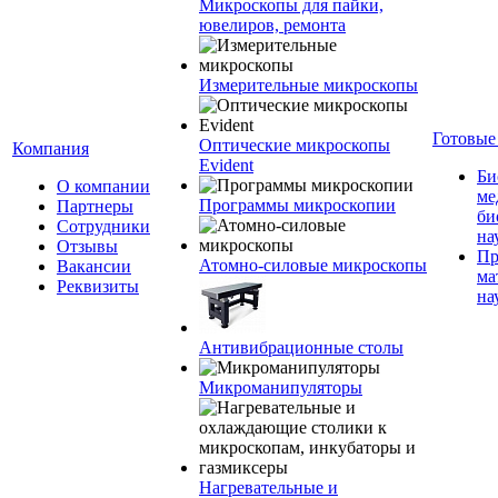
Микроскопы для пайки,
ювелиров, ремонта
Измерительные микроскопы
Готовые
Оптические микроскопы
Компания
Evident
Би
О компании
ме
Программы микроскопии
Партнеры
би
Сотрудники
на
Отзывы
Пр
Атомно-силовые микроскопы
Вакансии
ма
Реквизиты
на
Антивибрационные столы
Микроманипуляторы
Нагревательные и