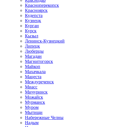
Краснодар
Красноперекопск
Красноярск
Кудепста
Кузнецк
Курган
Курск
Кызыл
Ленинск-Кузнецкий
Липецк
Люберцы
Магадан
Магнитогорск
Майкоп
Махачкала
Мацеста
Междуреченск
Миасс
Мичуринск
Можайск
Мурманск
Муром
Мытищи
Набережные Челны
Надым