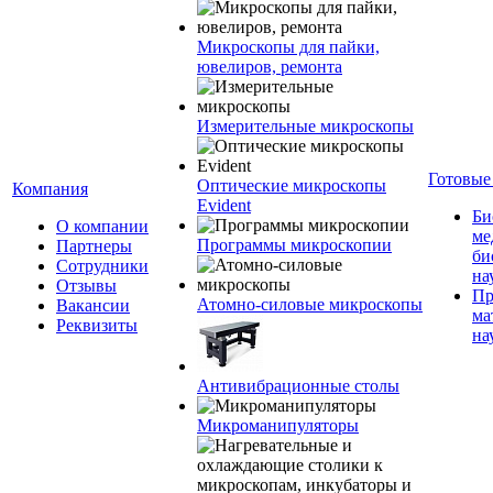
Микроскопы для пайки,
ювелиров, ремонта
Измерительные микроскопы
Готовые
Оптические микроскопы
Компания
Evident
Би
О компании
ме
Программы микроскопии
Партнеры
би
Сотрудники
на
Отзывы
Пр
Атомно-силовые микроскопы
Вакансии
ма
Реквизиты
на
Антивибрационные столы
Микроманипуляторы