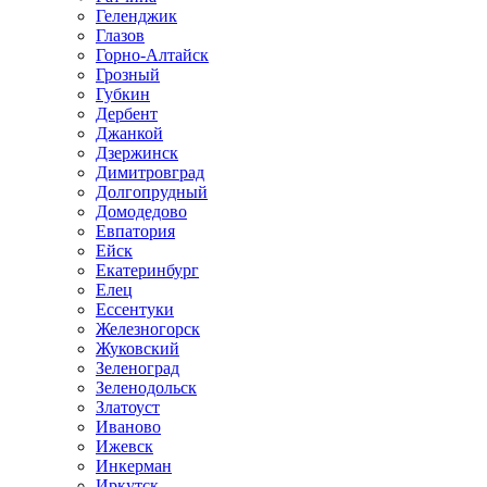
Геленджик
Глазов
Горно-Алтайск
Грозный
Губкин
Дербент
Джанкой
Дзержинск
Димитровград
Долгопрудный
Домодедово
Евпатория
Ейск
Екатеринбург
Елец
Ессентуки
Железногорск
Жуковский
Зеленоград
Зеленодольск
Златоуст
Иваново
Ижевск
Инкерман
Иркутск