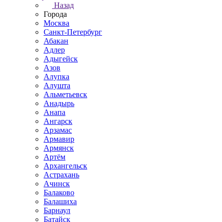
Назад
Города
Москва
Санкт-Петербург
Абакан
Адлер
Адыгейск
Азов
Алупка
Алушта
Альметьевск
Анадырь
Анапа
Ангарск
Арзамас
Армавир
Армянск
Артём
Архангельск
Астрахань
Ачинск
Балаково
Балашиха
Барнаул
Батайск