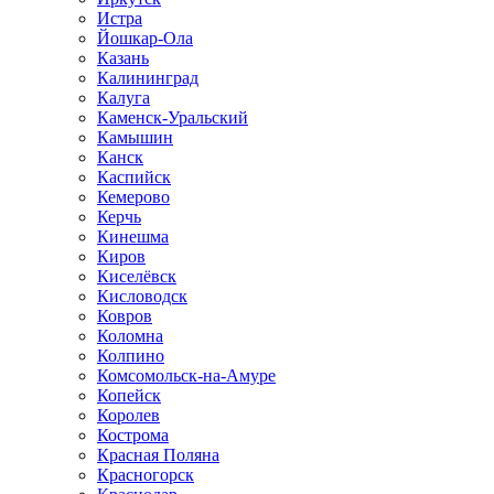
Истра
Йошкар-Ола
Казань
Калининград
Калуга
Каменск-Уральский
Камышин
Канск
Каспийск
Кемерово
Керчь
Кинешма
Киров
Киселёвск
Кисловодск
Ковров
Коломна
Колпино
Комсомольск-на-Амуре
Копейск
Королев
Кострома
Красная Поляна
Красногорск