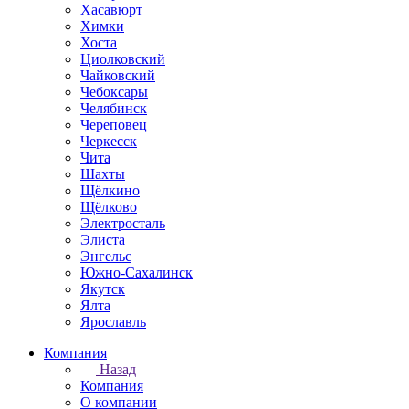
Хасавюрт
Химки
Хоста
Циолковский
Чайковский
Чебоксары
Челябинск
Череповец
Черкесск
Чита
Шахты
Щёлкино
Щёлково
Электросталь
Элиста
Энгельс
Южно-Сахалинск
Якутск
Ялта
Ярославль
Компания
Назад
Компания
О компании