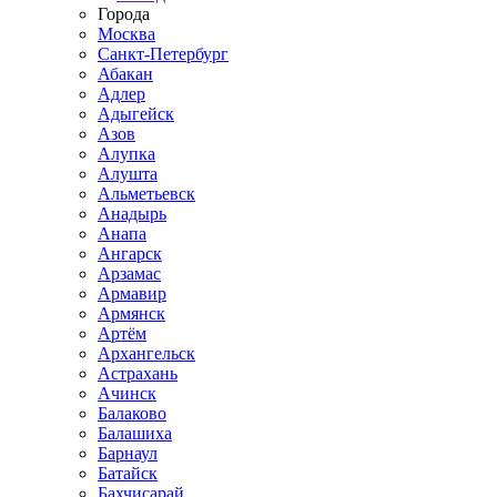
Города
Москва
Санкт-Петербург
Абакан
Адлер
Адыгейск
Азов
Алупка
Алушта
Альметьевск
Анадырь
Анапа
Ангарск
Арзамас
Армавир
Армянск
Артём
Архангельск
Астрахань
Ачинск
Балаково
Балашиха
Барнаул
Батайск
Бахчисарай