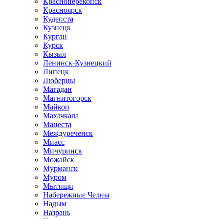
Красноперекопск
Красноярск
Кудепста
Кузнецк
Курган
Курск
Кызыл
Ленинск-Кузнецкий
Липецк
Люберцы
Магадан
Магнитогорск
Майкоп
Махачкала
Мацеста
Междуреченск
Миасс
Мичуринск
Можайск
Мурманск
Муром
Мытищи
Набережные Челны
Надым
Назрань