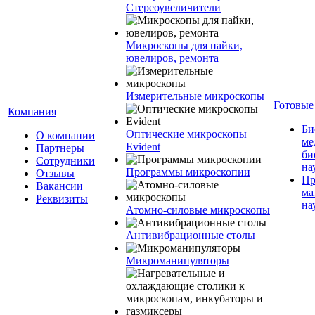
Стереоувеличители
Микроскопы для пайки,
ювелиров, ремонта
Измерительные микроскопы
Готовые
Компания
Би
Оптические микроскопы
О компании
ме
Evident
Партнеры
би
Сотрудники
на
Программы микроскопии
Отзывы
Пр
Вакансии
ма
Реквизиты
на
Атомно-силовые микроскопы
Антивибрационные столы
Микроманипуляторы