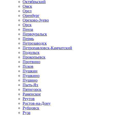
Октябрьский
Омск
Орел
Оренбург
Орехово-Зуево
Орск
Пенза
Первоуральск
Пермь
Петрозаводск
Петропавловск-Камчатский
Подольск
Прокопьевск
Протвино
Псков
Пушкин
Пушкино
Пущино
Пыть-Ях
Пятигорск
Раменское
Реутов
Ростов-на-Дону
Рубцовск
Руза