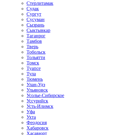
Стерлитамак
Судак
Сургут
Сусуман
Сызрань
Сыктывкар
Таганрог
Тамбов
Тверь
Тобольск
Тольятти
Томск
Туапсе
Тула
Тюмень
Улан-Удэ
Ульяновск
Усолье-Сибирское
Уссурийск
Усть-Илимск
Уфа
Ухта
Феодосия
Хабаровск
Хасавюрт