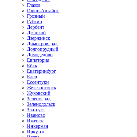
Глазов
Горно-Алтайск
Грозный
Губкин
Дербент
Джанкой
Дзержинск
Димитровград
Долгопрудный
Домодедово
Евпатория
Ейск
Екатеринбург
Елец
Ессентуки
Железногорск
Жуковский
Зеленоград
Зеленодольск
Златоуст
Иваново
Ижевск
Инкерман
Иркутск