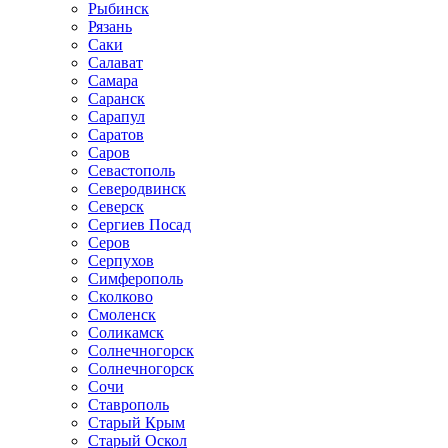
Рыбинск
Рязань
Саки
Салават
Самара
Саранск
Сарапул
Саратов
Саров
Севастополь
Северодвинск
Северск
Сергиев Посад
Серов
Серпухов
Симферополь
Сколково
Смоленск
Соликамск
Солнечногорск
Солнечногорск
Сочи
Ставрополь
Старый Крым
Старый Оскол