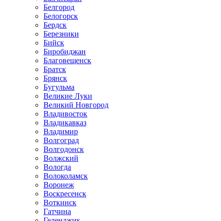
Белгород
Белогорск
Бердск
Березники
Бийск
Биробиджан
Благовещенск
Братск
Брянск
Бугульма
Великие Луки
Великий Новгород
Владивосток
Владикавказ
Владимир
Волгоград
Волгодонск
Волжский
Вологда
Волоколамск
Воронеж
Воскресенск
Воткинск
Гатчина
Геленджик