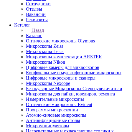
Сотрудники
Отзывы
Вакансии
Реквизиты
Каталог
Назад
Каталог
Оптические микроскопы Olympus
Микроскопы Zeiss
Микроскопы Leica
Микроскопы комплектации ARSTEK
Микроскопы Nikon
Цифровые камеры для микроскопов
Конфокальные и мультифотонные микроскопы
Цифровые микроскопы и сканеры
Микроскопы Nexcope
Безокулярные Микроскопы Стереоувеличители
Микроскопы для пайки, ювелиров, ремонта
Измерительные микроскопы
Оптические микроскопы Evident
Программы микроскопии
Атомно-силовые микроскопы
Антивибрационные столы
Микроманипуляторы
Нагревательные и охлаждающие столики к