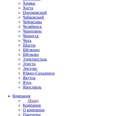
Химки
Хоста
Циолковский
Чайковский
Чебоксары
Челябинск
Череповец
Черкесск
Чита
Шахты
Щёлкино
Щёлково
Электросталь
Элиста
Энгельс
Южно-Сахалинск
Якутск
Ялта
Ярославль
Компания
Назад
Компания
О компании
Партнеры