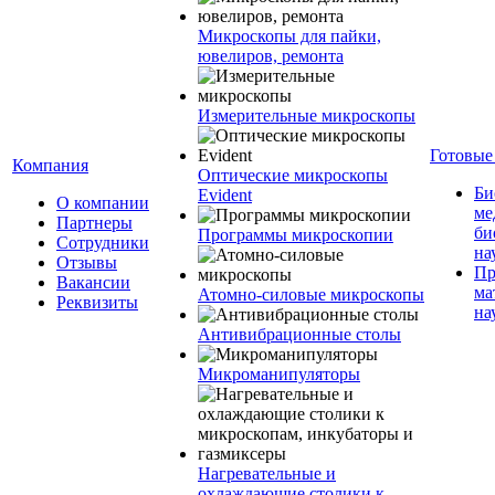
Микроскопы для пайки,
ювелиров, ремонта
Измерительные микроскопы
Готовые
Компания
Оптические микроскопы
Би
Evident
О компании
ме
Партнеры
би
Программы микроскопии
Сотрудники
на
Отзывы
Пр
Вакансии
ма
Атомно-силовые микроскопы
Реквизиты
на
Антивибрационные столы
Микроманипуляторы
Нагревательные и
охлаждающие столики к