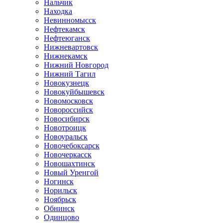
Нальчик
Находка
Невинномысск
Нефтекамск
Нефтеюганск
Нижневартовск
Нижнекамск
Нижний Новгород
Нижний Тагил
Новокузнецк
Новокуйбышевск
Новомосковск
Новороссийск
Новосибирск
Новотроицк
Новоуральск
Новочебоксарск
Новочеркасск
Новошахтинск
Новый Уренгой
Ногинск
Норильск
Ноябрьск
Обнинск
Одинцово