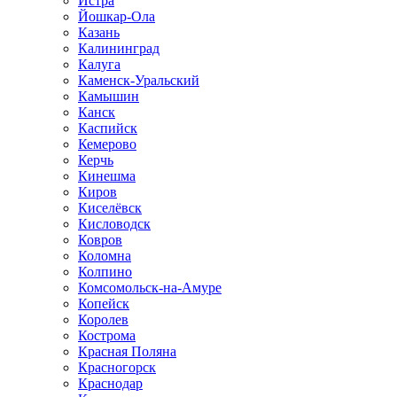
Истра
Йошкар-Ола
Казань
Калининград
Калуга
Каменск-Уральский
Камышин
Канск
Каспийск
Кемерово
Керчь
Кинешма
Киров
Киселёвск
Кисловодск
Ковров
Коломна
Колпино
Комсомольск-на-Амуре
Копейск
Королев
Кострома
Красная Поляна
Красногорск
Краснодар