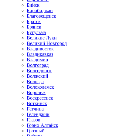
Бийск
Биробиджан
Благовещенск
Братск
Брянск
Бугульма
Великие Луки
Великий Новгород
Владивосток
Владикавказ
Владимир
Волгоград
Волгодонск
Волжский
Вологда
Волоколамск
Воронеж
Воскресенск
Воткинск
Гатчина
Геленджик
Глазов
Горно-Алтайск
Грозный