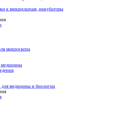
ки к микроскопам, инкубаторы
и
для микроскопа
и медицины
едения
 для медицины и биологии
я