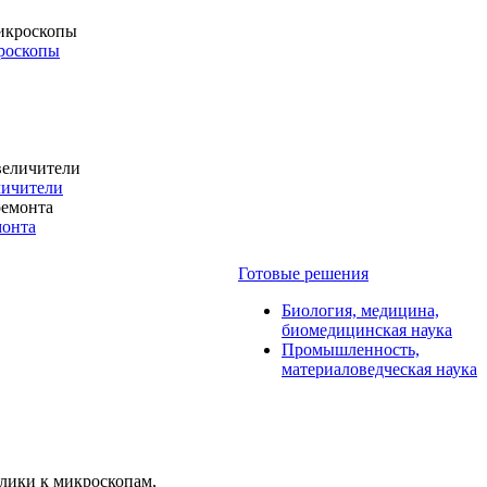
роскопы
личители
монта
Готовые решения
Биология, медицина,
биомедицинская наука
Промышленность,
материаловедческая наука