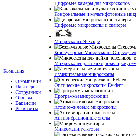
Цифровые камеры для микроскопов
Конфокальные и мультифотонные мик
Цифровые микроскопы и сканеры
Микроскопы Nexcope
Безокулярные Микроскопы Стереоуве
Микроскопы для пайки, ювелиров, ре
Компания
Измерительные микроскопы
О компании
Оптические микроскопы Evident
Партнеры
Сотрудники
Программы микроскопии
Отзывы
Вакансии
Атомно-силовые микроскопы
Реквизиты
Антивибрационные столы
Микроманипуляторы