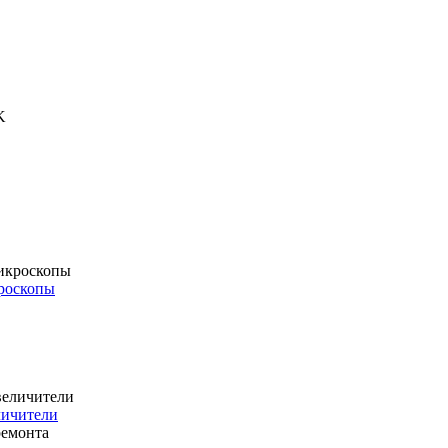
роскопы
личители