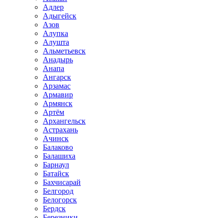
Адлер
Адыгейск
Азов
Алупка
Алушта
Альметьевск
Анадырь
Анапа
Ангарск
Арзамас
Армавир
Армянск
Артём
Архангельск
Астрахань
Ачинск
Балаково
Балашиха
Барнаул
Батайск
Бахчисарай
Белгород
Белогорск
Бердск
Березники