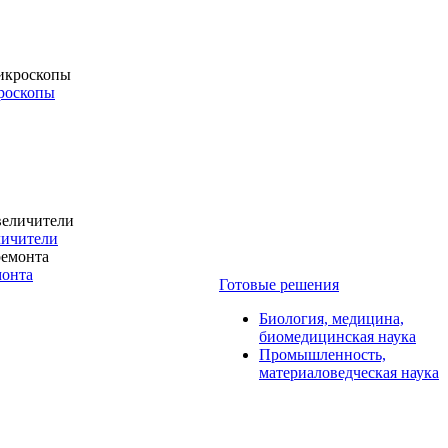
роскопы
личители
монта
Готовые решения
Биология, медицина,
биомедицинская наука
Промышленность,
материаловедческая наука