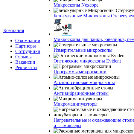
Микроскопы Nexcope
Безокулярные Микроскопы Стереоуве
Компания
Микроскопы для пайки, ювелиров, ре
О компании
Партнеры
Измерительные микроскопы
Сотрудники
Отзывы
Оптические микроскопы Evident
Вакансии
Реквизиты
Программы микроскопии
Атомно-силовые микроскопы
Антивибрационные столы
Микроманипуляторы
Нагревательные и охлаждающие столи
и газмиксеры