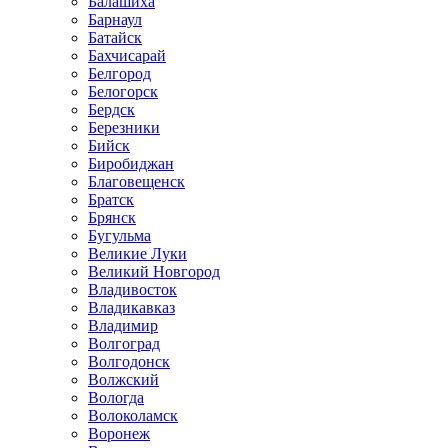
Балашиха
Барнаул
Батайск
Бахчисарай
Белгород
Белогорск
Бердск
Березники
Бийск
Биробиджан
Благовещенск
Братск
Брянск
Бугульма
Великие Луки
Великий Новгород
Владивосток
Владикавказ
Владимир
Волгоград
Волгодонск
Волжский
Вологда
Волоколамск
Воронеж