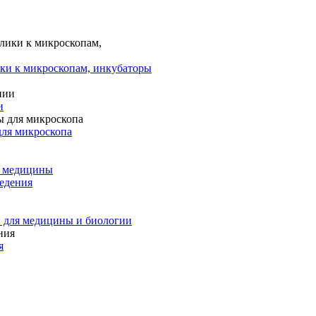
ки к микроскопам, инкубаторы
и
для микроскопа
и медицины
едения
 для медицины и биологии
я