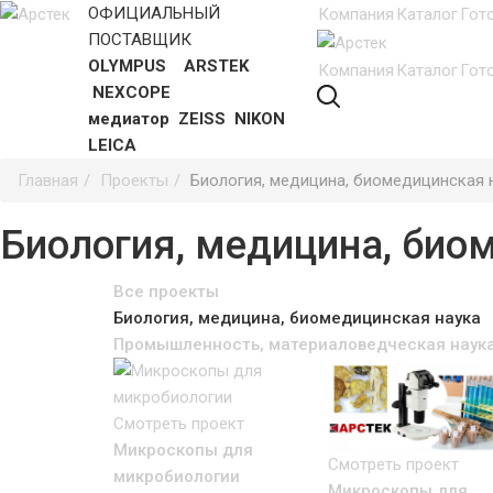
ОФИЦИАЛЬНЫЙ
Компания
Каталог
Гот
ПОСТАВЩИК
OLYMPUS ARSTEK
Компания
Каталог
Гот
NEXCOPE
медиатор ZEISS NIKON
LEICA
Главная
Проекты
Биология, медицина, биомедицинская 
Биология, медицина, био
Все проекты
Биология, медицина, биомедицинская наука
Промышленность, материаловедческая наук
Смотреть проект
Микроскопы для
Смотреть проект
микробиологии
Микроскопы для