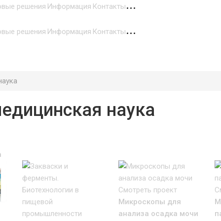
овые решения
Информация
Контакты
овые решения
Информация
Контакты
наука
медицинская наука
а
Смотреть проект
С
Микроскопы для
М
анализа осадка мочи
п