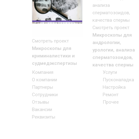
Смотреть проект
Микроскопы для
Смотреть проект
андрологии,
Микроскопы для
урологии, анализа
криминалистики и
сперматозоидов,
судмедэкспертизы
качества спермы
Компания
Услуги
О компании
Пусконаладка
Партнеры
Настройка
Сотрудники
Ремонт
Отзывы
Прочее
Вакансии
Реквизиты