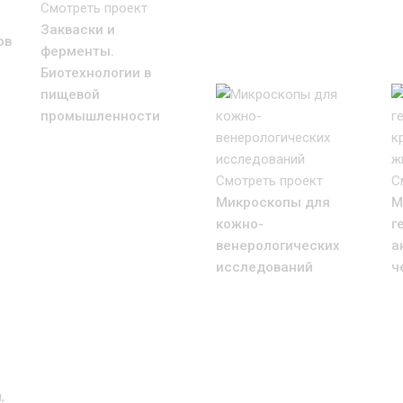
Смотреть проект
Закваски и
ов
ферменты.
Биотехнологии в
пищевой
промышленности
Смотреть проект
С
Микроскопы для
М
кожно-
г
венерологических
а
исследований
ч