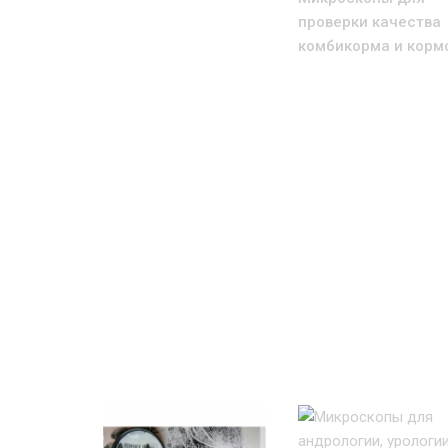
проверки качества
комбикорма и корм