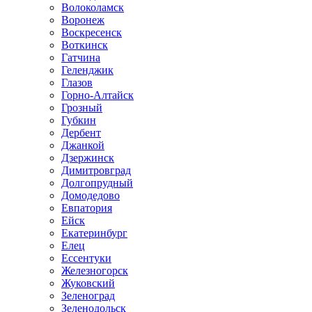
Волоколамск
Воронеж
Воскресенск
Воткинск
Гатчина
Геленджик
Глазов
Горно-Алтайск
Грозный
Губкин
Дербент
Джанкой
Дзержинск
Димитровград
Долгопрудный
Домодедово
Евпатория
Ейск
Екатеринбург
Елец
Ессентуки
Железногорск
Жуковский
Зеленоград
Зеленодольск