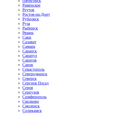
Пятигорск
Раменское
Реутов
Ростов-на-Дону
Рубцовск
Руза
Рыбинск
Рязань
Саки
Салават
Самара
Саранск
Сарапул
Саратов
Саров
Севастополь
Северодвинск
Северск
Сергиев Посад
Серов
Серпухов
Симферополь
Сколково
Смоленск
Соликамск