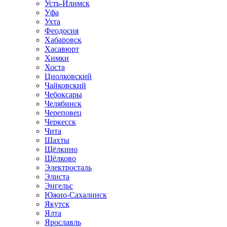
Усть-Илимск
Уфа
Ухта
Феодосия
Хабаровск
Хасавюрт
Химки
Хоста
Циолковский
Чайковский
Чебоксары
Челябинск
Череповец
Черкесск
Чита
Шахты
Щёлкино
Щёлково
Электросталь
Элиста
Энгельс
Южно-Сахалинск
Якутск
Ялта
Ярославль