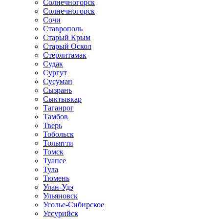
Солнечногорск
Солнечногорск
Сочи
Ставрополь
Старый Крым
Старый Оскол
Стерлитамак
Судак
Сургут
Сусуман
Сызрань
Сыктывкар
Таганрог
Тамбов
Тверь
Тобольск
Тольятти
Томск
Туапсе
Тула
Тюмень
Улан-Удэ
Ульяновск
Усолье-Сибирское
Уссурийск