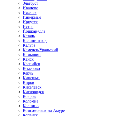
Златоуст
Иваново
Ижевск
Инкерман
Иркутск
Истра
Йошкар-Ола
Казань
Калининград
Калуга
Каменск-Уральский
Камышин
Канск
Каспийск
Кемерово
Керчь
Кинешма
Киров
Киселёвск
Кисловодск
Ковров
Коломна
Колпино
Комсомольск-на-Амуре
Копейск