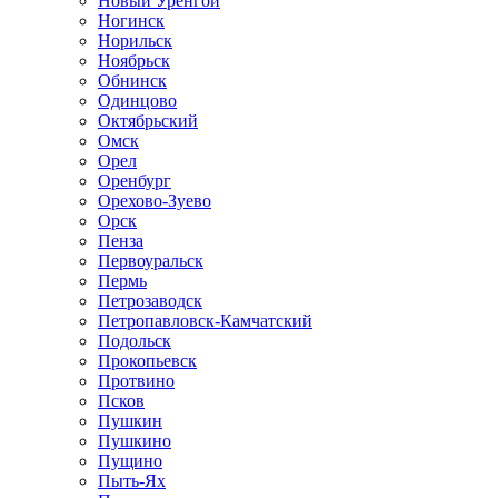
Новый Уренгой
Ногинск
Норильск
Ноябрьск
Обнинск
Одинцово
Октябрьский
Омск
Орел
Оренбург
Орехово-Зуево
Орск
Пенза
Первоуральск
Пермь
Петрозаводск
Петропавловск-Камчатский
Подольск
Прокопьевск
Протвино
Псков
Пушкин
Пушкино
Пущино
Пыть-Ях