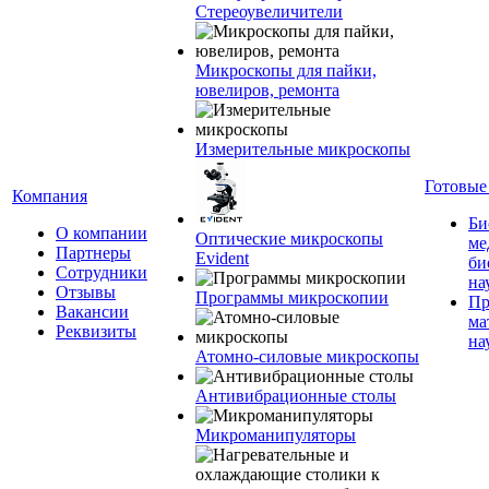
Стереоувеличители
Микроскопы для пайки,
ювелиров, ремонта
Измерительные микроскопы
Готовые
Компания
Би
О компании
Оптические микроскопы
ме
Партнеры
Evident
би
Сотрудники
на
Отзывы
Программы микроскопии
Пр
Вакансии
ма
Реквизиты
на
Атомно-силовые микроскопы
Антивибрационные столы
Микроманипуляторы