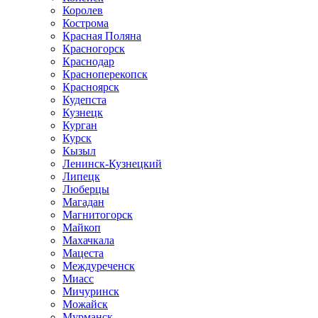
Королев
Кострома
Красная Поляна
Красногорск
Краснодар
Красноперекопск
Красноярск
Кудепста
Кузнецк
Курган
Курск
Кызыл
Ленинск-Кузнецкий
Липецк
Люберцы
Магадан
Магнитогорск
Майкоп
Махачкала
Мацеста
Междуреченск
Миасс
Мичуринск
Можайск
Мурманск