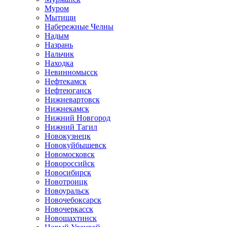
Муром
Мытищи
Набережные Челны
Надым
Назрань
Нальчик
Находка
Невинномысск
Нефтекамск
Нефтеюганск
Нижневартовск
Нижнекамск
Нижний Новгород
Нижний Тагил
Новокузнецк
Новокуйбышевск
Новомосковск
Новороссийск
Новосибирск
Новотроицк
Новоуральск
Новочебоксарск
Новочеркасск
Новошахтинск