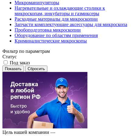
Микроманипуляторы
Нагревательные и охлаждающие столики к
микроскопам, инкубаторы и газмиксеры
Расходные материалы для микроскопии
Запчасти комплектующие аксессуары для микроскопа
Пробоподготовка микроскопии
Оборудование по областям применения
Криминалистические микроскопы
Фильтр по параметрам
Статус
Под заказ
Сбросить
Цель нашей компании —