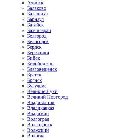
Ачинск
Балаково
Балашиха
Барнаул
Батайск
Бахчисарай
Белгород
Белогорск
Бердск
Березники
Бийск
Биробиджан
Благовещенск
Братск
Брянск
Бугульма
Великие Луки
Великий Новгород
Владивосток
Владикавказ
Владимир
Волгоград
Волгодонск
Волжский
Вологда