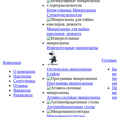
Безокулярные Микроскопы
Стереоувеличители
Микроскопы для пайки,
ювелиров, ремонта
Измерительные микроскопы
Готовые
Компания
Оптические микроскопы
Би
О компании
Evident
ме
Партнеры
би
Сотрудники
Программы микроскопии
на
Отзывы
Пр
Вакансии
ма
Реквизиты
Атомно-силовые микроскопы
на
Антивибрационные столы
Микроманипуляторы