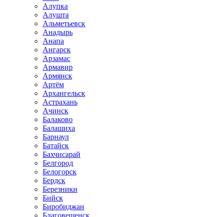
Алупка
Алушта
Альметьевск
Анадырь
Анапа
Ангарск
Арзамас
Армавир
Армянск
Артём
Архангельск
Астрахань
Ачинск
Балаково
Балашиха
Барнаул
Батайск
Бахчисарай
Белгород
Белогорск
Бердск
Березники
Бийск
Биробиджан
Благовещенск