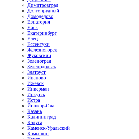
Димитровград
Долгопрудный
Домодедово
Евпатория
Ейск
Екатеринбург
Елец
Ессентуки
Железногорск
Жуковский
Зеленоград
Зеленодольск
Златоуст
Иваново
Ижевск
Инкерман
Иркутск
Истра
Йошкар-Ола
Казань
Калининград
Калуга
Каменск-Уральский
Камышин