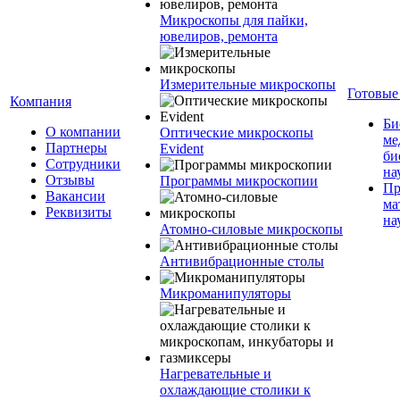
Микроскопы для пайки,
ювелиров, ремонта
Измерительные микроскопы
Готовые
Компания
Би
О компании
Оптические микроскопы
ме
Партнеры
Evident
би
Сотрудники
на
Отзывы
Программы микроскопии
Пр
Вакансии
ма
Реквизиты
на
Атомно-силовые микроскопы
Антивибрационные столы
Микроманипуляторы
Нагревательные и
охлаждающие столики к