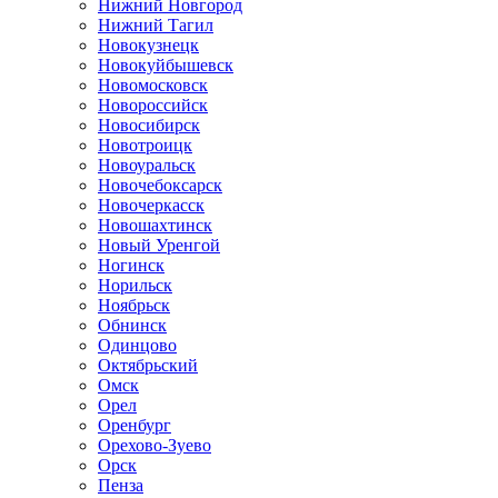
Нижний Новгород
Нижний Тагил
Новокузнецк
Новокуйбышевск
Новомосковск
Новороссийск
Новосибирск
Новотроицк
Новоуральск
Новочебоксарск
Новочеркасск
Новошахтинск
Новый Уренгой
Ногинск
Норильск
Ноябрьск
Обнинск
Одинцово
Октябрьский
Омск
Орел
Оренбург
Орехово-Зуево
Орск
Пенза