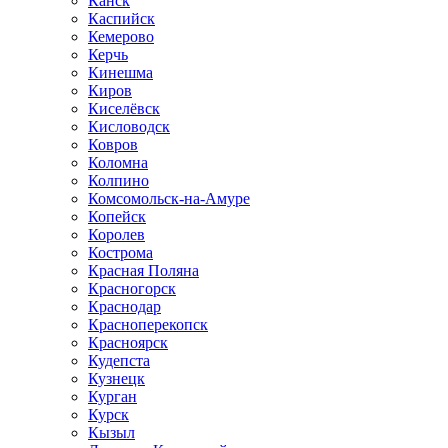
Канск
Каспийск
Кемерово
Керчь
Кинешма
Киров
Киселёвск
Кисловодск
Ковров
Коломна
Колпино
Комсомольск-на-Амуре
Копейск
Королев
Кострома
Красная Поляна
Красногорск
Краснодар
Красноперекопск
Красноярск
Кудепста
Кузнецк
Курган
Курск
Кызыл