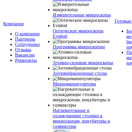
Измерительные микроскопы
Готовые
Компания
Оптические микроскопы
Би
О компании
Evident
ме
Партнеры
би
Сотрудники
Программы микроскопии
на
Отзывы
Пр
Вакансии
ма
Реквизиты
Атомно-силовые микроскопы
на
Антивибрационные столы
Микроманипуляторы
Нагревательные и
охлаждающие столики к
микроскопам, инкубаторы и
газмиксеры