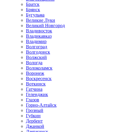
Братск
Брянск
Бугульма
Великие Луки
Великий Новгород
Владивосток
Владикавказ
Владимир
Волгоград
Волгодонск
Волжский
Вологда
Волоколамск
Воронеж
Воскресенск
Воткинск
Гатчина
Геленджик
Глазов
Горно-Алтайск
Грозный
Губкин
Дербент
Джанкой
Дзержинск