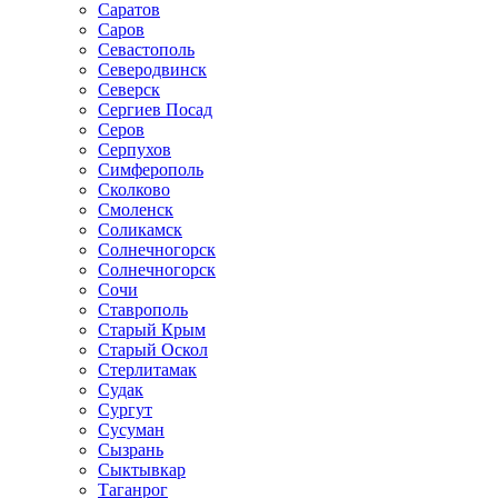
Саратов
Саров
Севастополь
Северодвинск
Северск
Сергиев Посад
Серов
Серпухов
Симферополь
Сколково
Смоленск
Соликамск
Солнечногорск
Солнечногорск
Сочи
Ставрополь
Старый Крым
Старый Оскол
Стерлитамак
Судак
Сургут
Сусуман
Сызрань
Сыктывкар
Таганрог