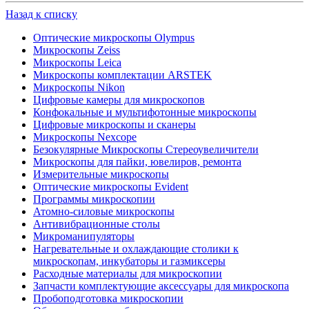
Назад к списку
Оптические микроскопы Olympus
Микроскопы Zeiss
Микроскопы Leica
Микроскопы комплектации ARSTEK
Микроскопы Nikon
Цифровые камеры для микроскопов
Конфокальные и мультифотонные микроскопы
Цифровые микроскопы и сканеры
Микроскопы Nexcope
Безокулярные Микроскопы Стереоувеличители
Микроскопы для пайки, ювелиров, ремонта
Измерительные микроскопы
Оптические микроскопы Evident
Программы микроскопии
Атомно-силовые микроскопы
Антивибрационные столы
Микроманипуляторы
Нагревательные и охлаждающие столики к
микроскопам, инкубаторы и газмиксеры
Расходные материалы для микроскопии
Запчасти комплектующие аксессуары для микроскопа
Пробоподготовка микроскопии