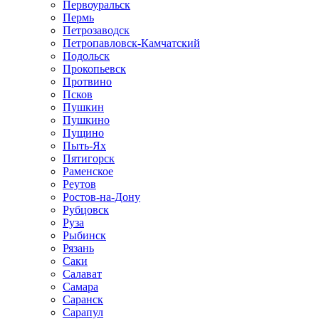
Первоуральск
Пермь
Петрозаводск
Петропавловск-Камчатский
Подольск
Прокопьевск
Протвино
Псков
Пушкин
Пушкино
Пущино
Пыть-Ях
Пятигорск
Раменское
Реутов
Ростов-на-Дону
Рубцовск
Руза
Рыбинск
Рязань
Саки
Салават
Самара
Саранск
Сарапул