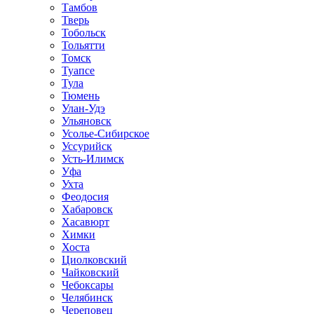
Тамбов
Тверь
Тобольск
Тольятти
Томск
Туапсе
Тула
Тюмень
Улан-Удэ
Ульяновск
Усолье-Сибирское
Уссурийск
Усть-Илимск
Уфа
Ухта
Феодосия
Хабаровск
Хасавюрт
Химки
Хоста
Циолковский
Чайковский
Чебоксары
Челябинск
Череповец