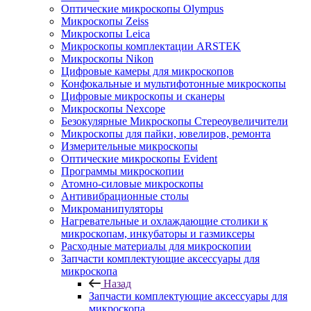
Оптические микроскопы Olympus
Микроскопы Zeiss
Микроскопы Leica
Микроскопы комплектации ARSTEK
Микроскопы Nikon
Цифровые камеры для микроскопов
Конфокальные и мультифотонные микроскопы
Цифровые микроскопы и сканеры
Микроскопы Nexcope
Безокулярные Микроскопы Стереоувеличители
Микроскопы для пайки, ювелиров, ремонта
Измерительные микроскопы
Оптические микроскопы Evident
Программы микроскопии
Атомно-силовые микроскопы
Антивибрационные столы
Микроманипуляторы
Нагревательные и охлаждающие столики к
микроскопам, инкубаторы и газмиксеры
Расходные материалы для микроскопии
Запчасти комплектующие аксессуары для
микроскопа
Назад
Запчасти комплектующие аксессуары для
микроскопа