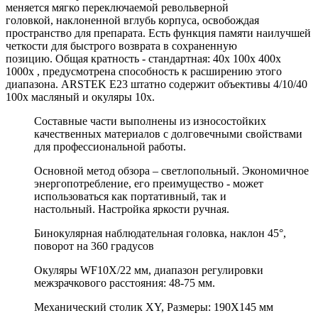
меняется мягко переключаемой револьверной
головкой, наклоненной вглубь корпуса, освобождая
пространство для препарата. Есть функция памяти наилучшей
четкости для быстрого возврата в сохраненную
позицию. Общая кратность - стандартная: 40x 100x 400x
1000x , предусмотрена способность к расширению этого
диапазона. ARSTEK E23 штатно содержит объективы 4/10/40
100х масляный и окуляры 10х.
Составные части выполнены из износостойких
качественных материалов с долговечными свойствами
для профессиональной работы.
Основной метод обзора – светлопольный. Экономичное
энергопотребление, его преимущество - может
использоваться как портативный, так и
настольный. Настройка яркости ручная.
Бинокулярная наблюдательная головка, наклон 45°,
поворот на 360 градусов
Окуляры WF10X/22 мм, диапазон регулировки
межзрачкового расстояния: 48-75 мм.
Механический столик XY, Размеры: 190X145 мм