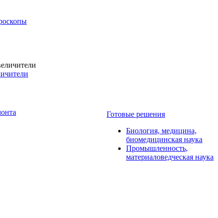
роскопы
личители
монта
Готовые решения
Биология, медицина,
биомедицинская наука
Промышленность,
материаловедческая наука