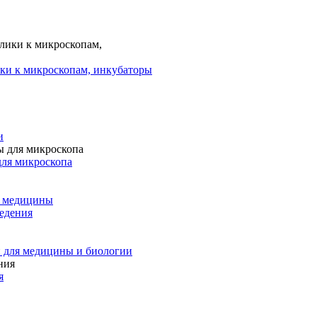
ки к микроскопам, инкубаторы
и
для микроскопа
и медицины
едения
 для медицины и биологии
я