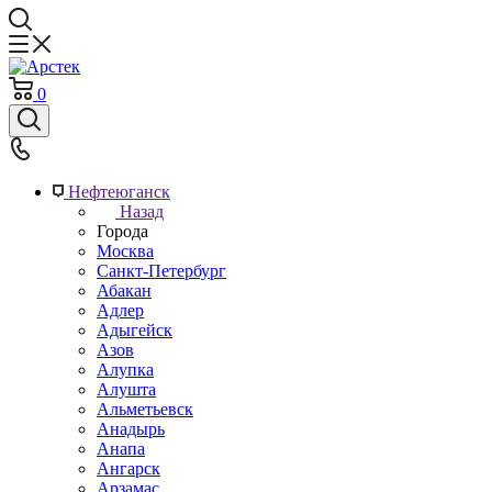
0
Нефтеюганск
Назад
Города
Москва
Санкт-Петербург
Абакан
Адлер
Адыгейск
Азов
Алупка
Алушта
Альметьевск
Анадырь
Анапа
Ангарск
Арзамас