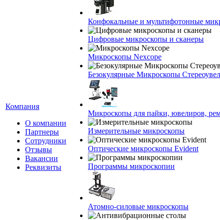
Конфокальные и мультифотонные мик
Цифровые микроскопы и сканеры
Микроскопы Nexcope
Безокулярные Микроскопы Стереоуве
Компания
Микроскопы для пайки, ювелиров, ре
О компании
Измерительные микроскопы
Партнеры
Сотрудники
Оптические микроскопы Evident
Отзывы
Вакансии
Программы микроскопии
Реквизиты
Атомно-силовые микроскопы