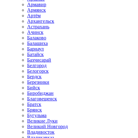
Армавир
Армянск
Артём
Архангельск
Астрахань
Ачинск
Балаково
Балашиха
Барнаул
Батайск
Бахчисарай
Белгород
Белогорск
Бердск
Березники
Бийск
Биробиджан
Благовещенск
Братск
Брянск
Бугульма
Великие Луки
Великий Новгород
Владивосток
Владикавказ