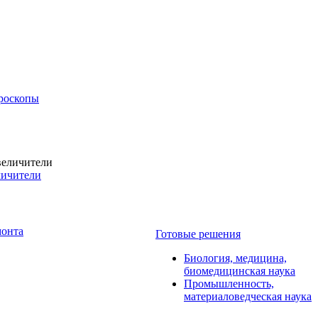
роскопы
личители
монта
Готовые решения
Биология, медицина,
биомедицинская наука
Промышленность,
материаловедческая наука