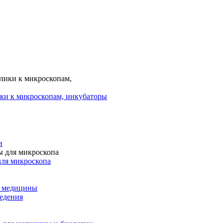
ки к микроскопам, инкубаторы
и
для микроскопа
и медицины
едения